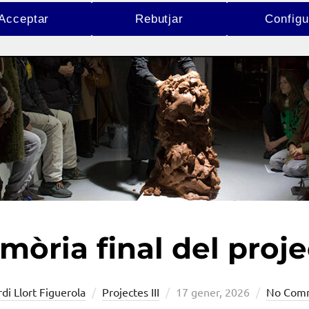
Acceptar
Rebutjar
Configu
òria final del proje
Posted
rdi Llort Figuerola
Projectes III
17 gener, 2026
No Com