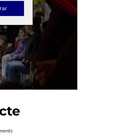
rar
cte
ments