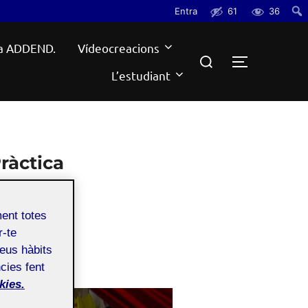
Entra
61
36
Cerc
a ADDEND.
Vídeocreacions
Search
TOGGLE S
for:
L’estudiant
Pràctica
ment totes
r-te
teus hàbits
cies fent
kies.