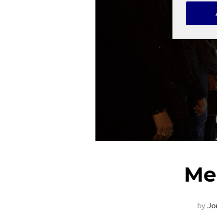
Mem
by
Jo