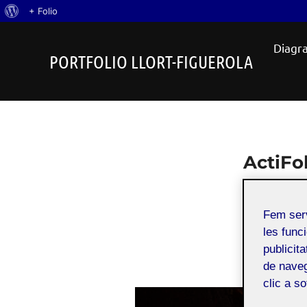
Quant
+ Folio
Skip
al
Diagra
to
WordPress
PORTFOLIO LLORT-FIGUEROLA
content
ActiFo
Fem ser
les funci
publicit
de naveg
clic a s