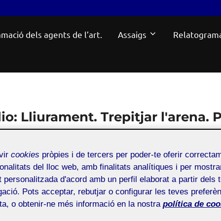
mació dels agents de l’art.
Assaigs
Relatogram
lio:
Lliurament. Trepitjar l'arena. 
vir
cookies
pròpies i de tercers per poder-te oferir correcta
Lliurament. Trepitjar l’arena. Pràctica
onalitats del lloc web, amb finalitats analítiques i per mostra
at personalitzada d'acord amb un perfil elaborat a partir dels 
ació. Pots acceptar, rebutjar o configurar les teves preferèn
ota, o obtenir-ne més informació en la nostra
política de coo