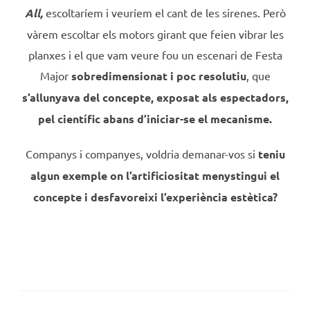
All,
escoltaríem i veuríem el cant de les sirenes. Però
vàrem escoltar els motors girant que feien vibrar les
planxes i el que vam veure fou un escenari de Festa
Major
sobredimensionat i poc resolutiu
, que
s’allunyava del concepte, exposat als espectadors,
pel científic abans d’iniciar-se el mecanisme.
Companys i companyes, voldria demanar-vos si
teniu
algun exemple on l’artificiositat menystingui el
concepte i desfavoreixi l’experiència estètica?