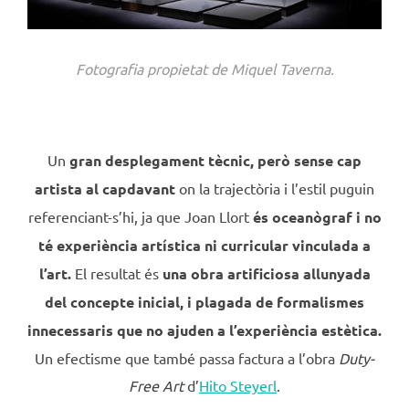
Fotografia propietat de Miquel Taverna.
Un
gran desplegament tècnic, però sense cap
artista al capdavant
on la trajectòria i l’estil puguin
referenciant-s’hi, ja que Joan Llort
és oceanògraf i no
té experiència artística ni curricular vinculada a
l’art
.
El resultat és
una obra artificiosa allunyada
del concepte inicial, i plagada de formalismes
innecessaris que no ajuden a l’experiència estètica.
Un efectisme que també passa factura a l’obra
Duty-
Free
Art
d’
Hito Steyerl
.