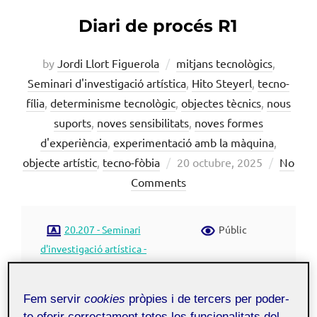
Diari de procés R1
by
Jordi Llort Figuerola
mitjans tecnològics
,
Seminari d'investigació artística
,
Hito Steyerl
,
tecno-
fília
,
determinisme tecnològic
,
objectes tècnics
,
nous
suports
,
noves sensibilitats
,
noves formes
d'experiència
,
experimentació amb la màquina
,
Posted
objecte artístic
,
tecno-fòbia
20 octubre, 2025
No
on
Comments
20.207 - Seminari
Públic
d'investigació artística -
Aula 1
Fem servir
cookies
pròpies i de tercers per poder-
te oferir correctament totes les funcionalitats del