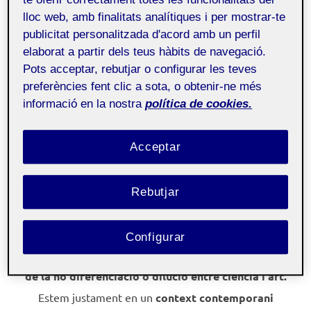
Massa titani per poc concepte.
lloc web, amb finalitats analítiques i per mostrar-te
publicitat personalitzada d'acord amb un perfil
Des de l’inici de la PAC1 i
a escala individual
em
elaborat a partir dels teus hàbits de navegació.
sorgeix
la preocupació de les
Pots acceptar, rebutjar o configurar les teves
preferències fent clic a sota, o obtenir-ne més
transdisciplinarietats,
que personalment tant
informació en la nostra
política de cookies.
m’apassionen, però que
sovint porten a
crear-me un
treball interior una
mica recelós en l’àmbit de la
Acceptar
professionalització de l’art i l’intrusisme d’altres
matèries.
Rebutjar
Aquesta perspectiva personal és compartida
per
la companya
Aïda Navarro també per Gerard Vilar,
Configurar
una perspectiva grupal davant de la preocupació
de la no diferenciació o dilució entre ciència i art.
Estem justament en un
context contemporani