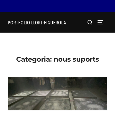
Skip
Search
PORTFOLIO LLORT-FIGUEROLA
to
TOGGLE
for:
content
Categoria:
nous suports