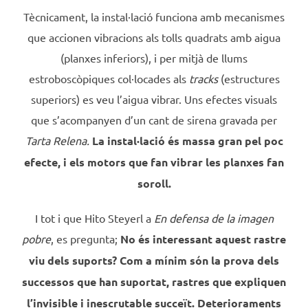
Tècnicament, la instal·lació funciona amb mecanismes
que accionen vibracions als tolls quadrats amb aigua
(planxes inferiors), i per mitjà de llums
estroboscòpiques col·locades als
tracks
(estructures
superiors) es veu l’aigua vibrar. Uns efectes visuals
que s’acompanyen d’un cant de sirena gravada per
Tarta Relena.
La instal·lació és massa gran pel poc
efecte, i els motors que fan vibrar les planxes fan
soroll.
I tot i que Hito Steyerl a
En defensa de la imagen
pobre
, es pregunta;
No és interessant aquest rastre
viu dels suports?
Com a mínim són la prova dels
successos que han suportat,
rastres que expliquen
l’invisible i inescrutable succeït. Deterioraments