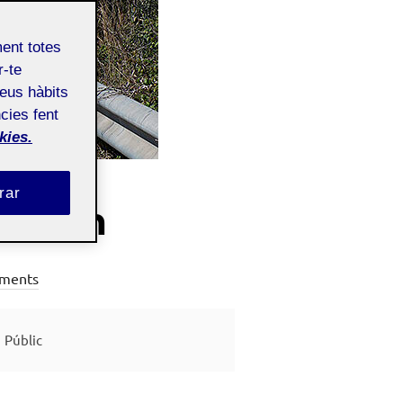
ment totes
r-te
teus hàbits
cies fent
kies.
rar
a Gran
ments
Públic