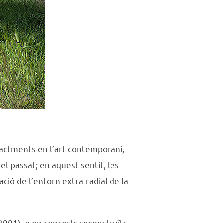
nactments en l’art contemporani,
el passat; en aquest sentit, les
ció de l’entorn extra-radial de la
(2001), o en concerts reconstruïts