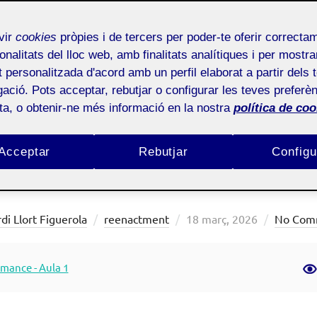
vir
cookies
pròpies i de tercers per poder-te oferir correcta
onalitats del lloc web, amb finalitats analítiques i per mostra
at personalitzada d'acord amb un perfil elaborat a partir dels 
ació. Pots acceptar, rebutjar o configurar les teves preferèn
ota, o obtenir-ne més informació en la nostra
política de coo
Acceptar
Rebutjar
Configu
 Paintings» a l’Hort
Posted
di Llort Figuerola
reenactment
18 març, 2026
No Com
on
rmance - Aula 1