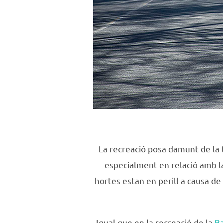
La recreació posa damunt de la 
especialment en relació amb la 
hortes estan en perill a causa de
Igual que en la recreació de la
Ba