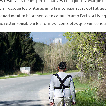
s resultants de les performatives de la pintora Margie Liv
 arrossega les pintures amb la intencionalitat del fet que
nactment m’hi presento en comunió amb l’artista Livingst
inó restar sensible a les formes i conceptes que van condui