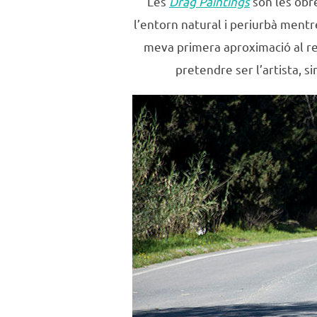
Les
Drag Paintings
són les obre
l’entorn natural i periurbà mentre
meva primera aproximació al ree
pretendre ser l’artista, s