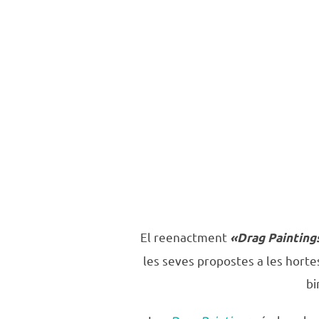
El reenactment
«Drag Paintings
les seves propostes a les horte
bi