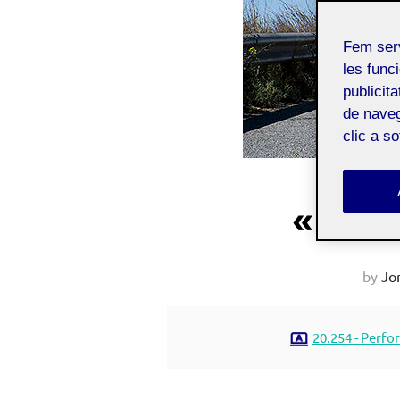
Fem ser
les funci
publicit
de naveg
clic a s
«Drag
by
Jor
20.254 - Perfo