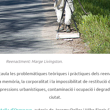
Reenactment: Marge Livingston.
taula les problemàtiques teòriques i pràctiques dels ree
memòria, la corporalitat i la impossibilitat de restitució d
 pressions urbanístiques, contaminació i ocupació i degrada
ciutat.
talla d’Orgreave
, autoria de Jeremy Deller i Mike Figgis 