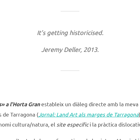
It’s getting historicised.
Jeremy Deller, 2013.
estableix un diàleg directe amb la meva p
» a l’Horta Gran
s de Tarragona (
Jornal: Land Art als marges de Tarragona
nomi cultura/natura, el
site específic
i la pràctica dislocati