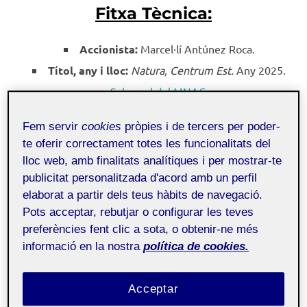
Fitxa Tècnica:
Accionista:
Marcel·lí Antúnez Roca.
Títol, any i lloc:
Natura, Centrum Est.
Any 2025.
Sala oval del MNAC.
Temàtica:
Reclam del retorn de la natura en la
Fem servir
cookies
pròpies i de tercers per poder-
societat, mitjançant instal·lacions participatives.
te oferir correctament totes les funcionalitats del
Enllaç:
El podeu visionar a
YouTube
.
lloc web, amb finalitats analítiques i per mostrar-te
publicitat personalitzada d'acord amb un perfil
elaborat a partir dels teus hàbits de navegació.
Pots acceptar, rebutjar o configurar les teves
preferències fent clic a sota, o obtenir-ne més
informació en la nostra
política de cookies.
Acceptar