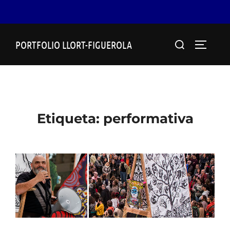
Skip
Search
PORTFOLIO LLORT-FIGUEROLA
to
TOGGLE
for:
content
Etiqueta:
performativa