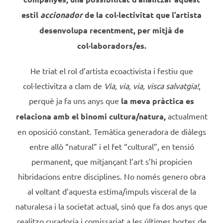
estil
accionador
de la col·lectivitat que l’artista
desenvolupa recentment, per mitjà de
col·laboradors/es.
He triat el rol d’artista ecoactivista i festiu que
col·lectivitza a clam de
Via, via, via, visca salvatgia!
,
perquè ja fa uns anys que
la meva pràctica es
relaciona amb el binomi cultura/natura,
actualment
en oposició constant. Temàtica generadora de diàlegs
entre allò “natural” i el fet “cultural”, en tensió
permanent, que mitjançant l’art s’hi propicien
hibridacions entre disciplines. No només genero obra
al voltant d’aquesta estima/impuls visceral de la
naturalesa i la societat actual, sinó que fa dos anys que
realitzo curadoria i comissariat a les últimes hortes de