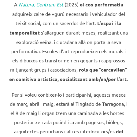
A
Natura, Centrum Est
(2025)
el cos performatiu
adquireix caire de «gurú necessari» i vehiculador del
teixit social, com un sacerdot de l’art.
L’espai i la
temporalitat
s’allarguen durant mesos, realitzant una
exploració veïnal i ciutadana allà on porta la seva
performativa. Escoles d’art reprodueixen els murals i
els dibuixos es transformen en gegants i capgrossos
mitjançant grups i associacions,
rols
que “cercavilen”
en comitiva artística, socialitzant amb/en/per l’art.
Per si voleu conèixer-lo i participar-hi, aquests mesos
de març, abril i maig, estarà al Tinglado de Tarragona, i
el 9 de maig li organitzem una caminada a les hortes i
posterior xerrada polièdrica amb pagesos, biòlegs,
arquitectes periurbans i altres interlocutors/es
del