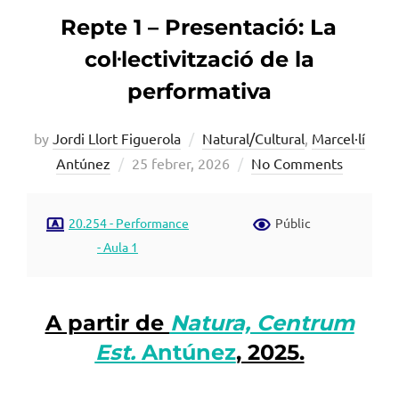
Repte 1 – Presentació: La
col·lectivització de la
performativa
by
Jordi Llort Figuerola
Natural/Cultural
,
Marcel·lí
Posted
Antúnez
25 febrer, 2026
No Comments
on
20.254 - Performance
Públic
- Aula 1
A partir de
Natura, Centrum
Est.
Antúnez
, 2025.