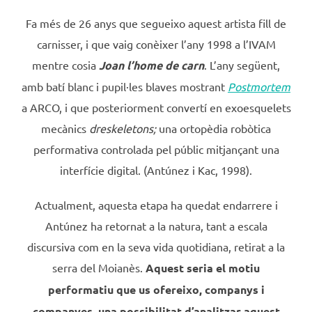
Fa més de 26 anys que segueixo aquest artista fill de
carnisser, i que vaig conèixer l’any 1998 a l’IVAM
mentre cosia
Joan l’home de carn
. L’any següent,
amb batí blanc i pupil·les blaves mostrant
Postmortem
a ARCO, i que posteriorment convertí en exoesquelets
mecànics
dreskeletons;
una ortopèdia robòtica
performativa controlada pel públic mitjançant una
interfície digital. (Antúnez i Kac, 1998).
Actualment, aquesta etapa ha quedat endarrere i
Antúnez ha retornat a la natura, tant a escala
discursiva com en la seva vida quotidiana, retirat a la
serra del Moianès.
Aquest seria el motiu
performatiu que us ofereixo, companys i
companyes, una possibilitat d’analitzar aquest