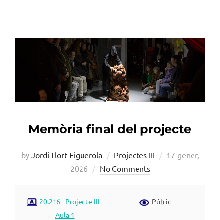
Memòria final del projecte
Posted
by
Jordi Llort Figuerola
Projectes III
17 gener,
on
2026
No Comments
20.216 - Projecte III -
Públic
Aula 1