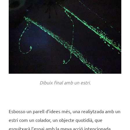
Dibuix final amb un estri.
Esbosso un parell d’idees més, una realiytzada amb un
estri com un colador, un objecte quotidià, que
esquitxarà l’espai amb la meva acció intencionada