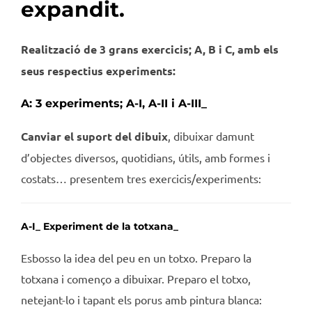
expandit.
Realització de 3 grans exercicis; A, B i C, amb els
seus respectius experiments:
A: 3 experiments; A-I, A-II i A-III_
Canviar el suport del dibuix
, dibuixar damunt
d’objectes diversos, quotidians, útils, amb formes i
costats… presentem tres exercicis/experiments:
A-I_ Experiment de la totxana_
Esbosso la idea del peu en un totxo. Preparo la
totxana i començo a dibuixar. Preparo el totxo,
netejant-lo i tapant els porus amb pintura blanca: