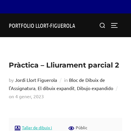
Skip
Search
PORTFOLIO LLORT-FIGUEROLA
to
TOGGLE
for:
content
Pràctica – Lliurament parcial 2
by
Jordi Llort Figuerola
in
Bloc de Dibuix de
l'Assignatura
,
El dibuix expandit
,
Dibujo expandido
Posted
on
4 gener, 2023
on
Taller de dibuix i
Públic