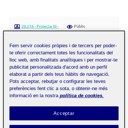
20.216 - Projecte III -
Públic
Aula 1
Fem servir
cookies
pròpies i de tercers per poder-
te oferir correctament totes les funcionalitats del
Projecte III:
PAC I –
Obrir la
lloc web, amb finalitats analítiques i per mostrar-te
maleta
publicitat personalitzada d'acord amb un perfil
elaborat a partir dels teus hàbits de navegació.
Pots acceptar, rebutjar o configurar les teves
Reproductor
preferències fent clic a sota, o obtenir-ne més
de
informació en la nostra
política de cookies.
vídeo
Acceptar