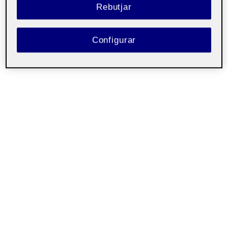
Rebutjar
00:00
04:56
Configurar
Relació de referents