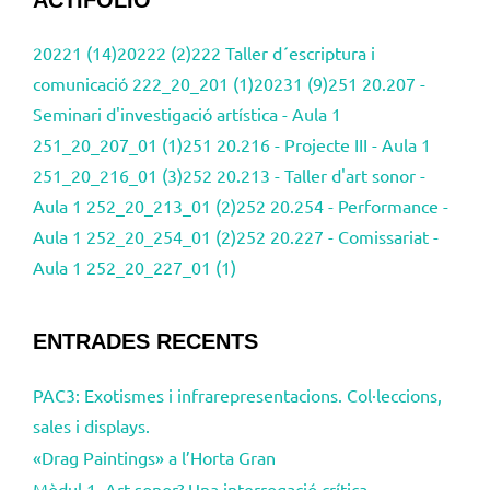
ACTIFOLIO
20221 (14)
20222 (2)
222 Taller d´escriptura i
comunicació 222_20_201 (1)
20231 (9)
251 20.207 -
Seminari d'investigació artística - Aula 1
251_20_207_01 (1)
251 20.216 - Projecte III - Aula 1
251_20_216_01 (3)
252 20.213 - Taller d'art sonor -
Aula 1 252_20_213_01 (2)
252 20.254 - Performance -
Aula 1 252_20_254_01 (2)
252 20.227 - Comissariat -
Aula 1 252_20_227_01 (1)
ENTRADES RECENTS
PAC3: Exotismes i infrarepresentacions. Col·leccions,
sales i displays.
«Drag Paintings» a l’Horta Gran
Mòdul 1. Art sonor? Una interrogació crítica