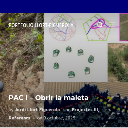
Skip
Search
PORTFOLIO LLORT-FIGUEROLA
to
TOGGLE
for:
content
PAC I – Obrir la maleta
by
Jordi Llort Figuerola
in
Projectes III
,
Posted
Referents
on
9 octubre, 2025
on