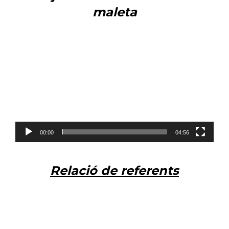
maleta
Reproductor
de
vídeo
00:00
04:56
Relació de referents