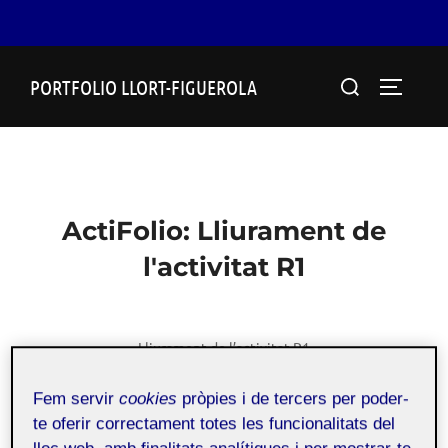
Skip
Search
PORTFOLIO LLORT-FIGUEROLA
to
TOGGLE
for:
content
ActiFolio:
Lliurament de
l'activitat R1
Lliurament de l’activitat R1
Fem servir
cookies
pròpies i de tercers per poder-
te oferir correctament totes les funcionalitats del