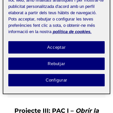
lloc web, amb finalitats analítiques i per mostrar-te
publicitat personalitzada d'acord amb un perfil
elaborat a partir dels teus hàbits de navegació.
Pots acceptar, rebutjar o configurar les teves
preferències fent clic a sota, o obtenir-ne més
informació en la nostra
política de cookies.
PAC I – Obrir la maleta
Acceptar
Poste
by
Jordi Llort Figuerola
Projectes III
,
Referents
9
Rebutjar
on
octubre, 2025
No Comments
Configurar
20.216 - Projecte III -
Públic
Aula 1
Projecte III:
PAC I –
Obrir la