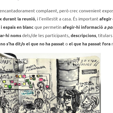
 i encantadorament complaent, però crec convenient expo
, i l’enllestit a casa. És important
ix durant la reunió
afegir
que permetin
 i espais en blanc
afegir-hi informació
a po
dels/de les participants,
, titulars
ar-hi noms
descripcions
o
m
 no s’ha dit/o el que no ha passat
el que
ha passat fora