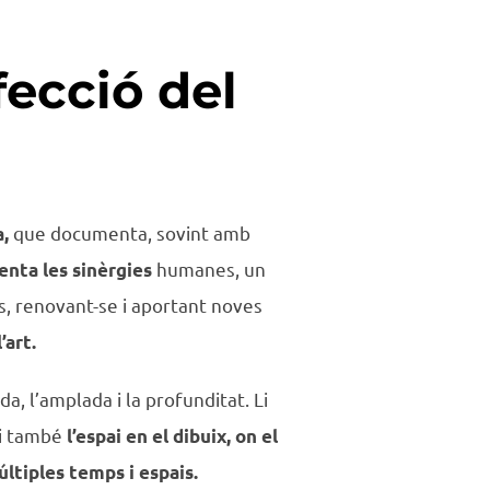
fecció del
que documenta, sovint amb
a,
humanes, un
nta les sinèrgies
ns, renovant-se i aportant noves
’art.
a, l’amplada i la profunditat. Li
i també
l’espai en el dibuix,
on el
últiples temps i espais.