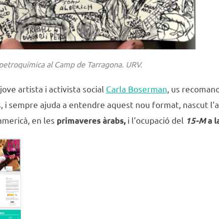
a petroquímica al Camp de Tarragona. URV.
jove artista i activista social
Carla Boserman
, us recoman
des, i sempre ajuda a entendre aquest nou format, nascut 
americà, en les
i l’ocupació del
primaveres àrabs,
15-M
a l