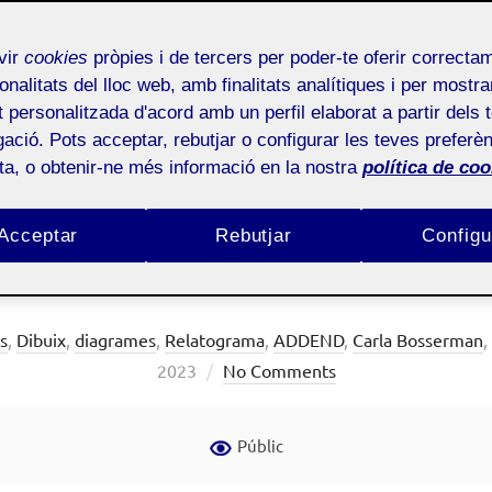
vir
cookies
pròpies i de tercers per poder-te oferir correcta
onalitats del lloc web, amb finalitats analítiques i per mostra
at personalitzada d'acord amb un perfil elaborat a partir dels 
ació. Pots acceptar, rebutjar o configurar les teves preferèn
ota, o obtenir-ne més informació en la nostra
política de coo
Acceptar
Rebutjar
Configu
elatograma ADDEN
s
,
Dibuix
,
diagrames
,
Relatograma
,
ADDEND
,
Carla Bosserman
,
2023
No Comments
Públic