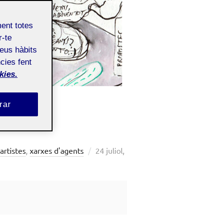
ment totes
r-te
teus hàbits
cies fent
kies.
rar
D.
Posted
artistes
,
xarxes d'agents
24 juliol,
on