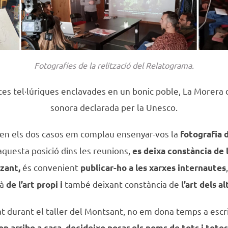
Fotografies de la relització del Relatograma.
s tel·lúriques enclavades en un bonic poble, La Morera 
sonora declarada per la Unesco.
o, en els dos casos em complau ensenyar-vos la
fotografia 
aquesta posició dins les reunions,
es deixa constància de l
és convenient
tzant,
publicar-ho a les xarxes internautes
jà
també deixant constància de
de l’art propi i
l’art dels al
zat durant el taller del Montsant, no em dona temps a escri
op arribo a casa, decideixo posar els noms de tots i totes e