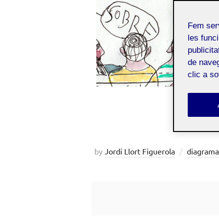
Fem ser
les funci
publicit
de naveg
clic a s
R
by
Jordi Llort Figuerola
diagrama