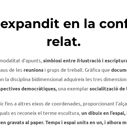
 expandit en la con
relat.
modalitat d’apunts,
simbiosi entre il·lustració i escriptur
aus de les
i grups de treball. Gràfica que
reunions
docume
on la disciplina bidimensional adquireix les tres dimensio
una exemplar
spectives democràtiques,
socialització de l
ic fins a altres eixos de coordenades, proporcionant l’alçad
quals es reconeix el terme escultura,
un dibuix en l’espai,
den gravats al paper. Temps i espai units en un, i alhora m