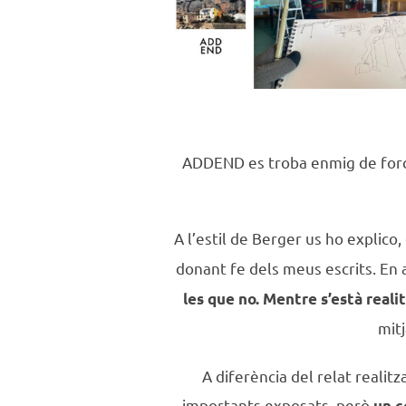
ADDEND es troba enmig de force
A l’estil de Berger us ho explic
donant fe dels meus escrits. En 
les que no.
Mentre s’està reali
mit
A diferència del relat realit
importants exposats, però
un c