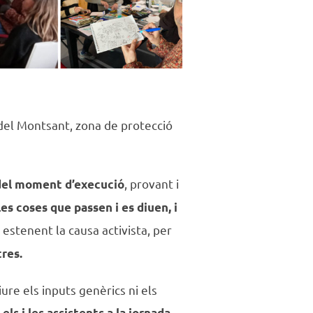
del Montsant, zona de protecció
, provant i
del moment d’execució
es coses que passen i es diuen, i
, estenent la causa activista, per
tres.
ure els inputs genèrics ni els
ls i les assistents a la jornada.