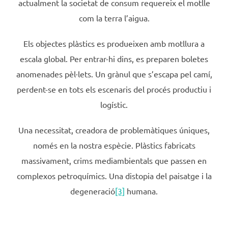
actualment la societat de consum requereix el motlle
com la terra l’aigua.
Els objectes plàstics es produeixen amb motllura a
escala global. Per entrar-hi dins, es preparen boletes
anomenades pèl·lets. Un grànul que s’escapa pel camí,
perdent-se en tots els escenaris del procés productiu i
logístic.
Una necessitat, creadora de problemàtiques úniques,
només en la nostra espècie. Plàstics fabricats
massivament, crims mediambientals que passen en
complexos petroquímics. Una distopia del paisatge i la
degeneració
[3]
humana.