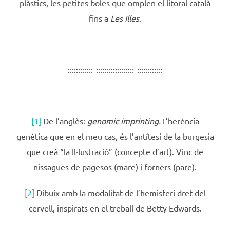
plàstics, les petites boles que omplen el litoral català
fins a
Les Illes
.
:::::::::::: :::::::::::::::::: ::::::::::::
[1]
De l’anglès:
genomic imprinting.
L’herència
genètica que en el meu cas, és l’antítesi de la burgesia
que creà “la Il·lustració” (concepte d’art). Vinc de
nissagues de pagesos (mare) i forners (pare).
[2]
Dibuix amb la modalitat de l’hemisferi dret del
cervell, inspirats en el treball de Betty Edwards.