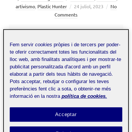
Posted
artivismo
,
Plastic Hunter
24 juliol, 2023
No
on
Comments
Públic
Fem servir
cookies
pròpies i de tercers per poder-
te oferir correctament totes les funcionalitats del
La meva obra definint només tres paraules:
Amb
lloc web, amb finalitats analítiques i per mostrar-te
una extensió de: 100 paraules + 100 paraules + 100
publicitat personalitzada d'acord amb un perfil
paraules.
elaborat a partir dels teus hàbits de navegació.
Pots acceptar, rebutjar o configurar les teves
Fotografia d’una escultura meva realitzada amb
preferències fent clic a sota, o obtenir-ne més
residus de la platja i les tres paraules escollides que
informació en la nostra
política de cookies.
resumeixen la meva obra actual en tres conceptes;
activisme, motlles i plàstics.
Partint d’aquests, es
Acceptar
descriuen a continuació, mitjançant cent paraules
cadascuna.