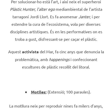
Per solucionar-ho està l’art, i així neix el superheroi
Plàstic Hunter,
l’alter ego
mediambiental de l’artista
tarragoní Jordi Llort. Es fa anomenar
Janter,
i per
estendre la cura de l’ecosistema, vola per diverses
disciplines artístiques. És en les performatives on es
troba a gust, disfressant-se per caçar el plàstic.
Aquest
activista
del Mar, fa cinc anys que denuncia la
problemàtica, amb
happenings
i confeccionant
escultures de plàstic recollit del litoral.
Motlles:
(Extensió; 100 paraules).
La motllura neix per reproduir nines fa milers d’anys,