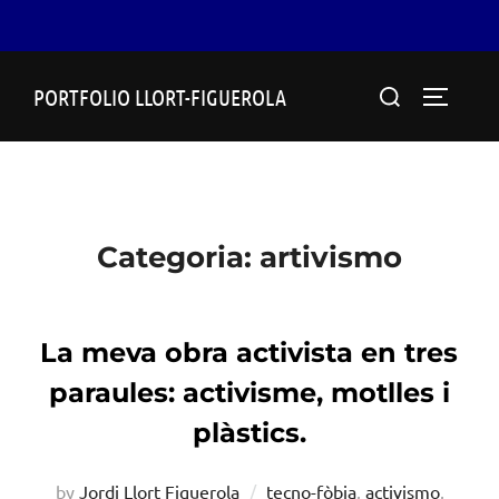
Skip
Search
PORTFOLIO LLORT-FIGUEROLA
to
TOGGLE
for:
content
Categoria:
artivismo
La meva obra activista en tres
paraules: activisme, motlles i
plàstics.
by
Jordi Llort Figuerola
tecno-fòbia
,
activismo
,