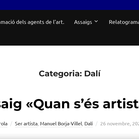
mació dels agents de l’art.
Assaigs
Relatogram
Categoria:
Dalí
aig «Quan s’és artis
Posted
rola
Ser artista
,
Manuel Borja-Villel
,
Dalí
26 novembre, 20
on