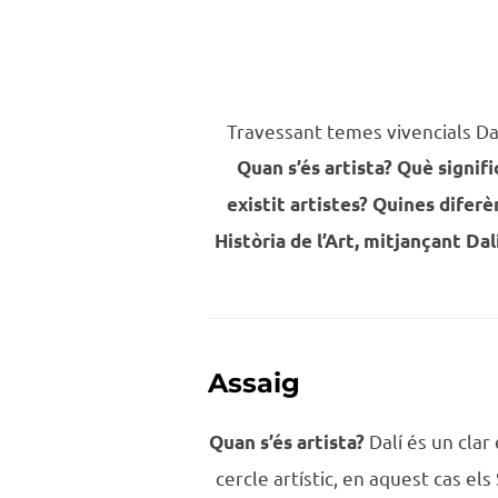
Travessant temes vivencials Dal
Quan s’és artista?
Què signif
existit artistes?
Quines diferèn
Història de l’Art, mitjançant Dal
Assaig
Dalí és un clar
Quan s’és artista?
cercle artístic, en aquest cas els 