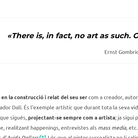
«There is, in fact, no art as such.
O
Ernst Gombric
com a creador, autor
 en la construcció i relat del seu ser
dor Dalí. És l’exemple artístic que durant tota la seva vi
 que sigués,
; ja sigui
projectant-se sempre com a artista
se, realitzant happenings, entrevistes als
mass media,
etc.
 d’
Avida Dollars
.
I és que al pintor surrealista no li ca
[2]