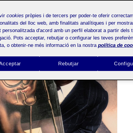
tòria de l´art
vir
cookies
pròpies i de tercers per poder-te oferir correcta
onalitats del lloc web, amb finalitats analítiques i per mostra
at personalitzada d'acord amb un perfil elaborat a partir dels 
ació. Pots acceptar, rebutjar o configurar les teves preferèn
ota, o obtenir-ne més informació en la nostra
política de coo
Acceptar
Rebutjar
Configu