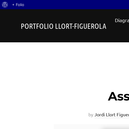
Quant
+ Folio
Skip
al
Diagra
to
WordPress
PORTFOLIO LLORT-FIGUEROLA
content
Ass
by
Jordi Llort Figue