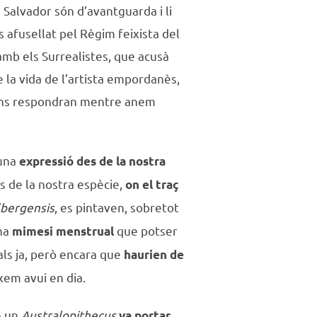
e Salvador són d’avantguarda i li
 afusellat pel Règim feixista del
 amb els Surrealistes, que acusà
 la vida de l’artista empordanès,
e ens respondran mentre anem
 una
expressió des de la nostra
ns de la nostra espècie,
on el traç
lbergensis
, es pintaven, sobretot
na
que potser
mimesi menstrual
rals ja, però encara que
haurien de
xem avui en dia.
e un
Australopithecus
va portar