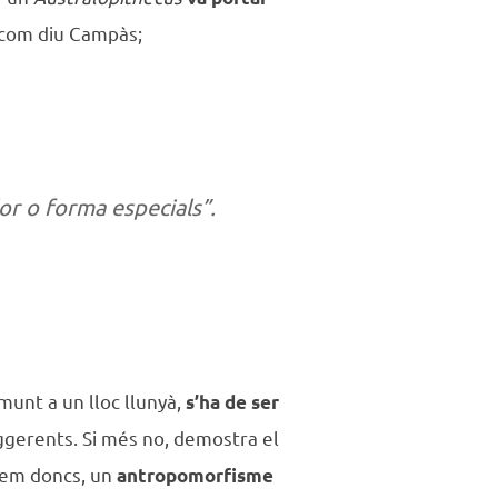
́, com diu Campàs;
lor o forma especials”.
unt a un lloc llunyà,
s’ha de ser
gerents. Si més no, demostra el
ojem doncs, un
antropomorfisme