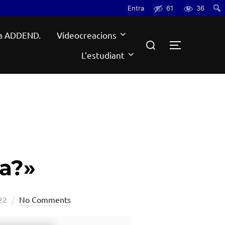
Entra
61
36
Cerc
a ADDEND.
Vídeocreacions
Search
TOGGLE S
for:
L’estudiant
ta?»
22
No Comments