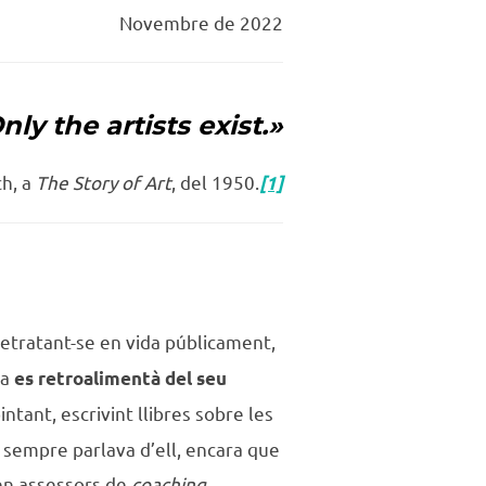
Novembre de 2022
nly the artists exist.»
h, a
The Story of Art
, del 1950.
[1]
etratant-se en vida públicament,
da
es retroalimentà del seu
 pintant, escrivint llibres sobre les
 sempre parlava d’ell, encara que
lien assessors de
coaching.