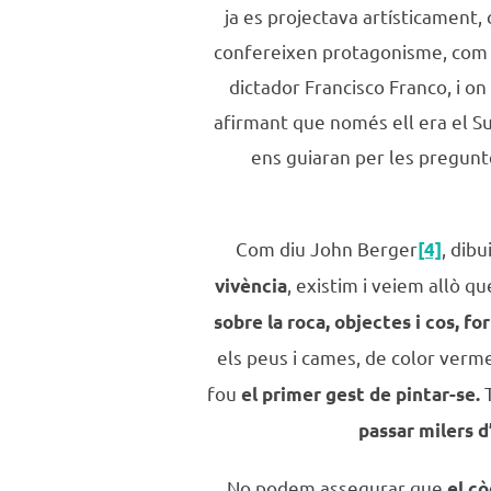
ja es projectava artísticament, 
confereixen protagonisme, com pe
dictador Francisco Franco, i on
afirmant que només ell era el Su
ens guiaran per les pregunt
Com diu John Berger
, dib
[4]
, existim i veiem allò q
vivència
sobre la roca, objectes i cos, fo
els peus i cames, de color verme
fou
T
el primer gest de pintar-se.
passar milers 
No podem assegurar que
el co