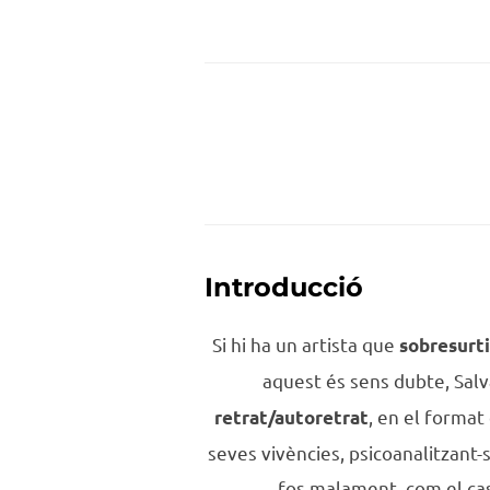
Introducció
Si hi ha un artista que
sobresurti
aquest és sens dubte, Salva
, en el format
retrat/autoretrat
seves vivències, psicoanalitzant-
fos malament, com el cas