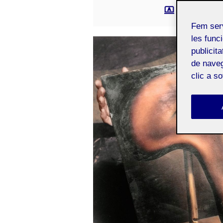
Seminari d´his
Fem ser
les funci
publicit
de naveg
clic a s