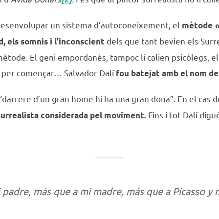
va desenvolupar un sistema d’autoconeixement, el
mètode
«
dels que tant bevien els Surr
, els somnis i l’inconscient
ètode. El geni empordanès, tampoc li calien psicòlegs, e
, per començar… Salvador Dalí
fou
batejat amb el nom de
; “darrere d’un gran home hi ha una gran dona”. En el cas de
Fins i tot Dalí digu
surrealista considerada pel moviment.
padre, más que a mi madre, más que a Picasso y m