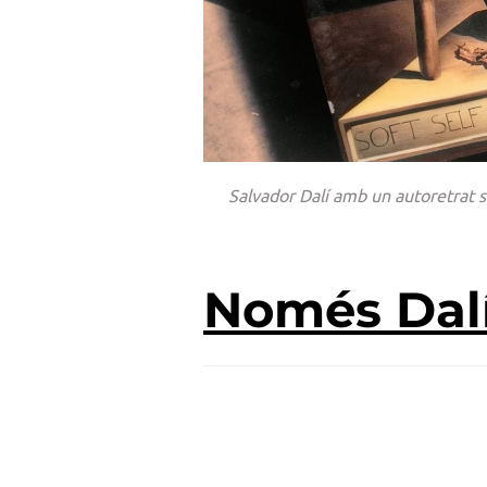
Salvador Dalí amb un autoretrat s
Només Dalí 