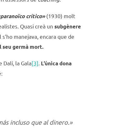
(1930) molt
paranoïco crítico»
ealistes. Quasi creà un
subgènere
ll s’ho manejava, encara que de
l seu germà mort.
 Dalí, la Gala
[3]
.
L’única dona
é:
ás incluso que al dinero.»