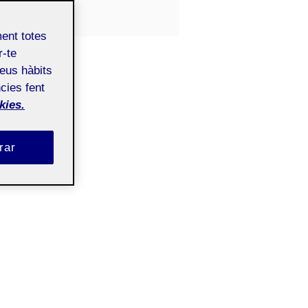
Públic
ment totes
r-te
teus hàbits
cies fent
kies.
rar