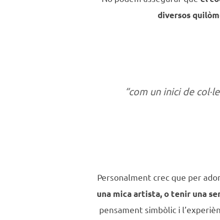
diversos quilòm
“
com un inici de col·l
Personalment crec que per adona
una mica artista, o tenir una sen
pensament simbòlic i l’experièn