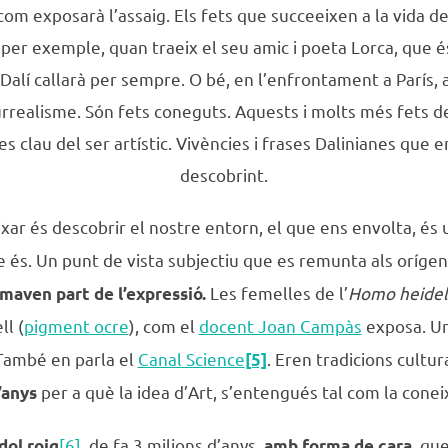
com exposarà l’assaig. Els fets que succeeixen a la vida d
r exemple, quan traeix el seu amic i poeta Lorca, que és
 Dalí callarà per sempre. O bé, en l’enfrontament a París,
rrealisme. Són fets coneguts. Aquests i molts més fets de
es clau del ser artístic. Vivències i frases Dalinianes qu
descobrint.
uixar és descobrir el nostre entorn, el que ens envolta, és
ue és. Un punt de vista subjectiu que es remunta als oríge
Les femelles de l’
Homo
heide
rmaven part de l’expressió.
ll (
pigment ocre
), com el
docent Joan Campàs
exposa. U
ambé en parla el
Canal Science
. Eren tradicions cultu
[5]
per a què la idea d’Art, s’entengués tal com la conei
d’anys
[6]
, de fa 3 milions d’anys,
, qu
̀dol roig
amb forma de cara