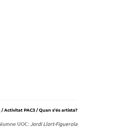
t
/ Activitat PAC3 / Quan s’és artista?
Alumne UOC:
Jordi Llort-Figuerola