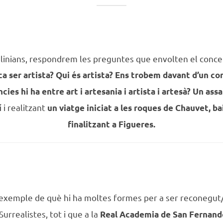
inians, respondrem les preguntes que envolten el concept
ica ser artista? Qui és artista? Ens trobem davant d’un 
cies hi ha entre art i artesania i artista i artesà? Un ass
i realitzant
í
un viatge iniciat
a les roques de Chauvet, ba
finalitzant a Figueres.
 exemple de què hi ha moltes formes per a ser reconegut/a
Surrealistes, tot i que a la
Real Academia de San Fernando