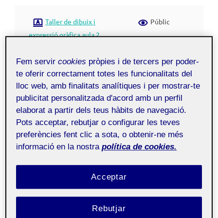
Taller de dibuix i
Públic
expressió gràfica aula 2
Fem servir
cookies
pròpies i de tercers per poder-
3.2.4. Anàlisi – GIF’s animats
te oferir correctament totes les funcionalitats del
lloc web, amb finalitats analítiques i per mostrar-te
Gif
animats de la model esbossada:
publicitat personalitzada d'acord amb un perfil
elaborat a partir dels teus hàbits de navegació.
També he utilitzat l’aplicació
make a gif.com
, però al
Pots acceptar, rebutjar o configurar les teves
mateix photoshop es poden crear gif’s molt més
preferències fent clic a sota, o obtenir-ne més
informació en la nostra
política de cookies.
complexos, com el que exposo a sota d’aquesta model
de Ioga.
Acceptar
Rebutjar