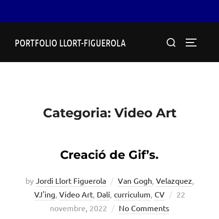
Skip
Search
PORTFOLIO LLORT-FIGUEROLA
to
TOGGLE
for:
content
Categoria:
Video Art
Creació de Gif’s.
by
Jordi Llort Figuerola
Van Gogh
,
Velazquez
,
Posted
VJ'ing
,
Video Art
,
Dalí
,
curriculum
,
CV
22
on
novembre, 2022
No Comments