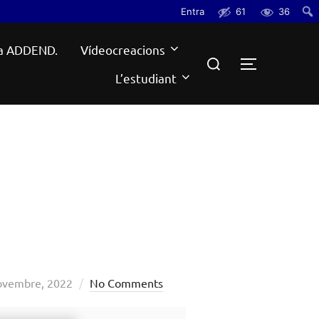
Entra
61
36
Cerc
a ADDEND.
Vídeocreacions
Search
TOGGLE S
for:
L’estudiant
ed
ovembre, 2022
No Comments