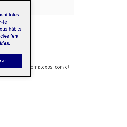
Públic
ment totes
r-te
imats
teus hàbits
cies fent
kies.
rar
if’s molt més complexos, com el