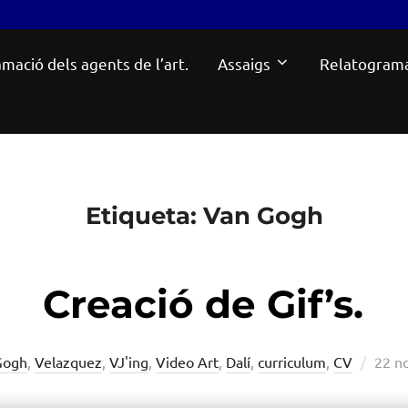
mació dels agents de l’art.
Assaigs
Relatogram
Etiqueta:
Van Gogh
Creació de Gif’s.
Post
Gogh
,
Velazquez
,
VJ'ing
,
Video Art
,
Dalí
,
curriculum
,
CV
22 n
on