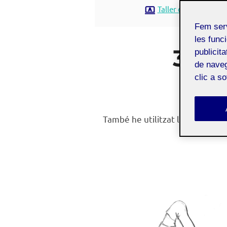
Taller de dibuix i ex
Fem ser
les funci
3.2.
publicit
de naveg
clic a s
També he utilitzat l’aplicació
ma