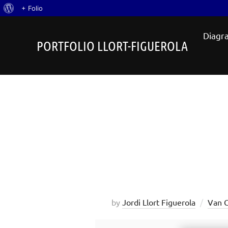
Quant
+ Folio
Skip
al
Diagra
to
WordPress
PORTFOLIO LLORT-FIGUEROLA
content
by
Jordi Llort Figuerola
Van 