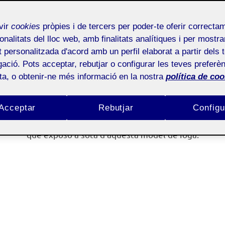
pressió gràfica aula 2
vir
cookies
pròpies i de tercers per poder-te oferir correcta
onalitats del lloc web, amb finalitats analítiques i per mostra
4. Anàlisi – GIF’s an
at personalitzada d'acord amb un perfil elaborat a partir dels 
ació. Pots acceptar, rebutjar o configurar les teves preferèn
ota, o obtenir-ne més informació en la nostra
política de coo
Gif
animats de la model esbossada:
Acceptar
Rebutjar
Configu
, però al mateix photoshop es poden crear g
ke a gif.com
que exposo a sota d’aquesta model de Ioga.