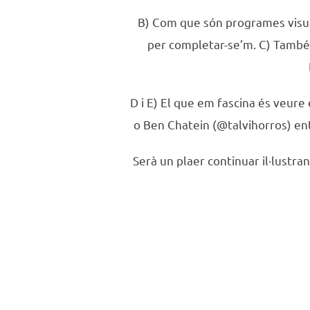
B) Com que són programes visual
per completar-se’m. C) Tamb
D i E) El que em fascina és veure
o Ben Chatein (@talvihorros) ent
Serà un plaer continuar il·lustr