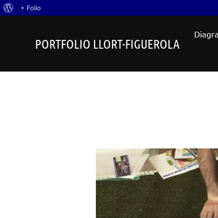
Quant
+ Folio
Skip
al
Diagra
to
WordPress
PORTFOLIO LLORT-FIGUEROLA
content