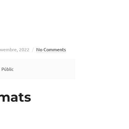
ed
ovembre, 2022
No Comments
Públic
imats