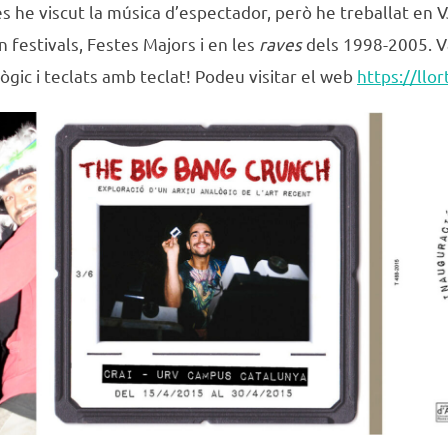
s he viscut la música d’espectador, però he treballat en 
 festivals, Festes Majors i en les
raves
dels 1998-2005. V
gic i teclats amb teclat! Podeu visitar el web
https://llo