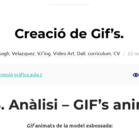
Creació de Gif’s.
Post
Gogh
,
Velazquez
,
VJ'ing
,
Video Art
,
Dalí
,
curriculum
,
CV
22 n
on
pressió gràfica aula 2
4. Anàlisi – GIF’s an
Gif
animats de la model esbossada: