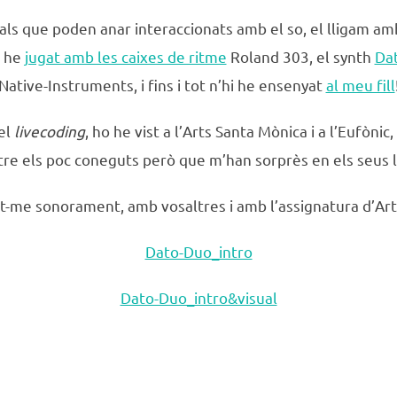
s que poden anar interaccionats amb el so, el lligam am
é he
jugat amb les caixes de ritme
Roland 303, el synth
Da
Native-Instruments, i fins i tot n’hi he ensenyat
al meu fill
 el
livecoding
, ho he vist a l’Arts Santa Mònica i a l’Eufòn
re els poc coneguts però que m’han sorprès en els seus l
ant-me sonorament, amb vosaltres i amb l’assignatura d’Art
Dato-Duo_intro
Dato-Duo_intro&visual