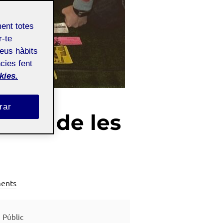
ment totes
r-te
teus hàbits
cies fent
kies.
rar
J’ing de les
ents
Públic