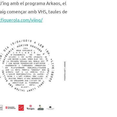
VJ’ing amb el programa Arkaos, el
aig començar amb VHS, taules de
rtfiguerola.com/vjing/