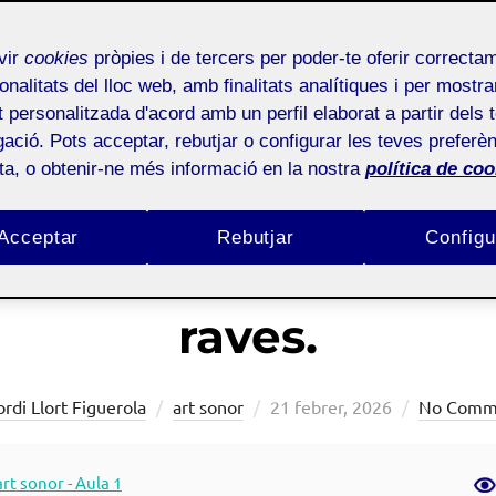
vir
cookies
pròpies i de tercers per poder-te oferir correcta
onalitats del lloc web, amb finalitats analítiques i per mostra
at personalitzada d'acord amb un perfil elaborat a partir dels 
ació. Pots acceptar, rebutjar o configurar les teves preferèn
ota, o obtenir-ne més informació en la nostra
política de coo
Acceptar
Rebutjar
Configu
 l’art diapositiu al V
raves.
Posted
ordi Llort Figuerola
art sonor
21 febrer, 2026
No Comm
on
art sonor - Aula 1