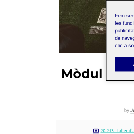
Fem ser
les funci
publicit
de naveg
clic a s
Mòdul 0. De
by
J
20.213 - Taller d'