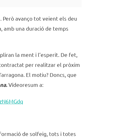
. Però avanço tot veient els deu
, amb una duració de temps
iran la ment i l’esperit. De fet,
contractat per realitzar el pròxim
e Tarragona. El motiu? Doncs, que
Vídeoresum a:
na.
zazN6MGdq
formació de solfeig, tots i totes