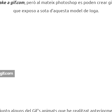
, però al mateix photoshop es poden crear g
ke a gif.com
que exposo a sota d’aquesta model de Ioga.
junto alguns del Gif’s animats que he realitzat anteriorme