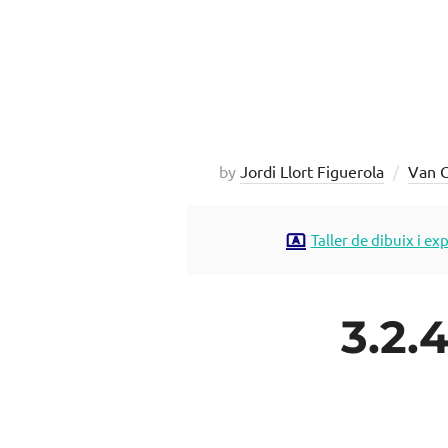
by
Jordi Llort Figuerola
Van 
Taller de dibuix i ex
3.2.