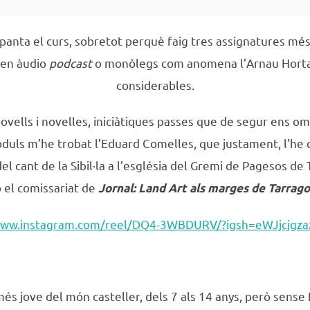
panta el curs, sobretot perquè faig tres assignatures més
i en àudio
podcast
o monòlegs com anomena l’Arnau Horta
considerables.
vells i novelles, iniciàtiques passes que de segur ens ompl
òduls m’he trobat l’Eduard Comelles, que justament, l’he 
el cant de la Sibil·la a l’església del Gremi de Pagesos d
zo el comissariat de
Jornal: Land Art als marges de Tarrago
www.instagram.com/reel/DQ4-3WBDURV/?igsh=eWJjcjg
 més jove del món casteller, dels 7 als 14 anys, però sense 