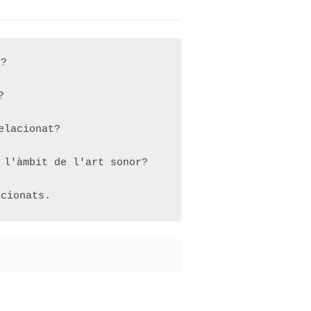
?



lacionat?

l'àmbit de l'art sonor?

acionats.